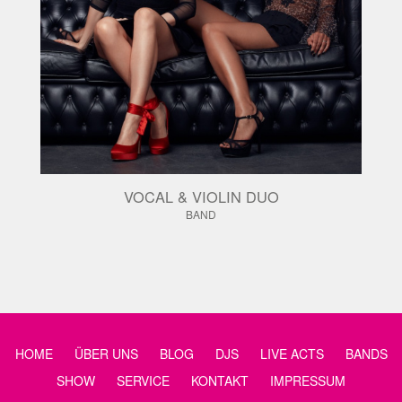
VOCAL & VIOLIN DUO
BAND
HOME
ÜBER UNS
BLOG
DJS
LIVE ACTS
BANDS
SHOW
SERVICE
KONTAKT
IMPRESSUM