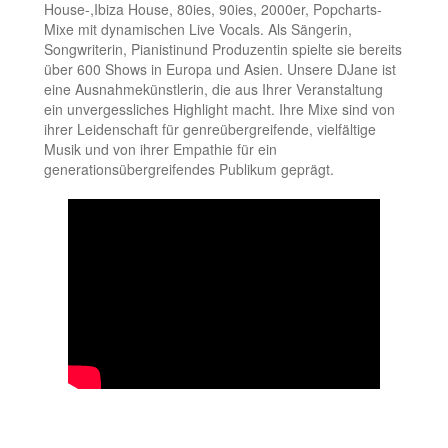
House-,Ibiza House, 80ies, 90ies, 2000er, Popcharts-
Mixe mit dynamischen Live Vocals. Als Sängerin,
Songwriterin, Pianistinund Produzentin spielte sie bereits
über 600 Shows in Europa und Asien. Unsere DJane ist
eine Ausnahmekünstlerin, die aus Ihrer Veranstaltung
ein unvergessliches Highlight macht. Ihre Mixe sind von
ihrer Leidenschaft für genreübergreifende, vielfältige
Musik und von ihrer Empathie für ein
generationsübergreifendes Publikum geprägt.